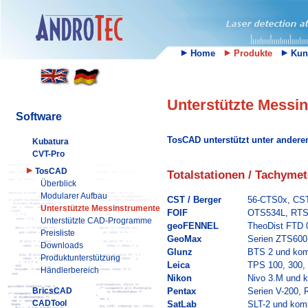
Home
Produkte
Kun
Unterstützte Messi
Software
TosCAD unterstützt unter anderem
Kubatura
CVT-Pro
TosCAD
Totalstationen / Tachymet
Überblick
Modularer Aufbau
CST / Berger
56-CTS0x, CST
Unterstützte Messinstrumente
FOIF
OTS534L, RTS(
Unterstützte CAD-Programme
geoFENNEL
TheoDist FTD 
Preisliste
GeoMax
Serien ZTS600
Downloads
Glunz
BTS 2 und kom
Produktunterstützung
Leica
TPS 100, 300, 
Händlerbereich
Nikon
Nivo 3.M und k
BricsCAD
Pentax
Serien V-200, 
CADTool
SatLab
SLT-2 und komp