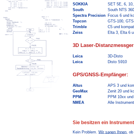
SOKKIA
SET 5E, 6, 10,
South
South NTS 360
Spectra Precision
Focus 6 und ko
Topcon
GTS-100, GTS-
Trimble
C5 und kompati
Zeiss
Elta 3, Elta 6 
3D Laser-Distanzmessger
Leica
3D-Disto
Leica
Disto S910
GPS/GNSS-Empfänger:
Altus
APS 3 und kom
GeoMax
Zenit 20 und k
PPM
PPM 10xx und 
NMEA
Alle Instrumen
Sie besitzen ein Instrumen
Kein Problem.
Wir sagen Ihnen
, ob