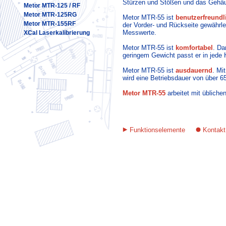
Stürzen und Stößen und das Gehäus
Metor MTR-125 / RF
Metor MTR-125RG
Metor MTR-55 ist
benutzerfreundl
Metor MTR-155RF
der Vorder- und Rückseite gewährle
Messwerte.
XCal Laserkalibrierung
Metor MTR-55 ist
komfortabel
. D
geringem Gewicht passt er in jede 
Metor MTR-55 ist
ausdauernd
. Mi
wird eine Betriebsdauer von über 65
Metor MTR-55
arbeitet mit übliche
Funktionselemente
Kontakt