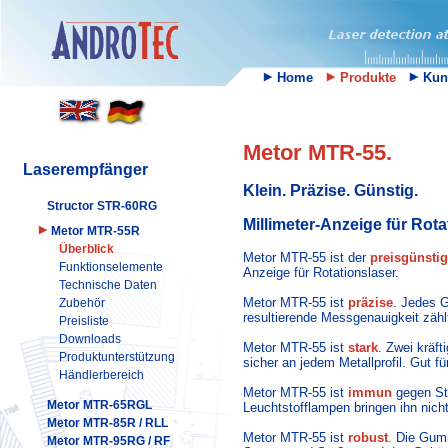
Home
Produkte
Kun
Metor MTR-55.
Laserempfänger
Klein. Präzise. Günstig.
Structor STR-60RG
Millimeter-Anzeige für Rota
Metor MTR-55R
Überblick
Metor MTR-55 ist der
preisgünsti
Funktionselemente
Anzeige für Rotationslaser.
Technische Daten
Metor MTR-55 ist
präzise
. Jedes Ge
Zubehör
resultierende Messgenauigkeit zäh
Preisliste
Downloads
Metor MTR-55 ist
stark
. Zwei kräf
Produktunterstützung
sicher an jedem Metallprofil. Gut f
Händlerbereich
Metor MTR-55 ist
immun
gegen Stö
Metor MTR-65RGL
Leuchtstofflampen bringen ihn nich
Metor MTR-85R / RLL
Metor MTR-55 ist
robust
. Die Gum
Metor MTR-95RG / RF